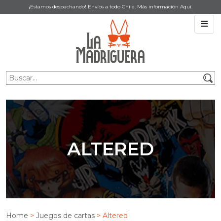
¡Estamos despachando! Envíos a todo Chile. Más información
Aquí
.
ALTERED
Home
>
Juegos de cartas
> Altered