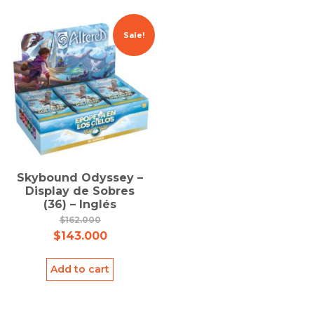
Sale!
Skybound Odyssey –
Display de Sobres
(36) – Inglés
$
162.000
$
143.000
Add to cart