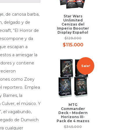
ge, de canosa barba,
Star Wars
Unlimited
n, delgado y de
Cenizas del
Imperio Booster
craft, “El Horror de
Display Español
 descompone y da
$
129.000
$
115.000
 que escapan a
stos a arriesgar la
adores y contiene
Sale!
recieron
aciones como Zoey
l reportero. Emplea
 Barnes, la
 Culver, el músico. Y
MTG
Commander
, el vagabundo,
Deck – Modern
Horizons III-
l legado de Dunwich
Pack de 4 mazos
$
345.000
ra cualquier