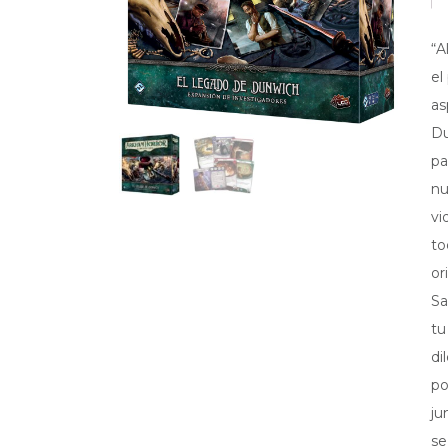
“A
el
as
Du
pa
nu
vi
to
or
Sa
tu
di
po
ju
se