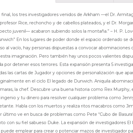
l final, los tres investigadores venidos de Arkham —el Dr. Armita
 profesor Rice, rechoncho y de cabellos plateados, y el Dr. Morga
pecto juvenil— acabaron subiendo solos la montaña.” – H. P. Love
nwich” En los lugares de poder donde el espacio ordenado se
so al vacío, hay personas dispuestas a convocar abominaciones
estra imaginación. Pero también hay unos pocos valientes dispue
da por detener esos terrores. Esta expansión presenta 5 investig
das las cartas de Jugador y opciones de personalización que apa
iginalmente en el ciclo El legado de Dunwich. Aniquila abomin
maras, la chef. Descubre una buena historia como Rex Murphy, e
 ingenio y tu dinero para resolver cualquier problema como Jenny
letante. Habla con los muertos y realiza ritos macabros como Jim
r último ve en busca de problemas como Pete “Cubo de Basura”
nto con su fiel sabueso Duke. La expansión de investigadores E
 puede emplear para crear o potenciar mazos de investigador pa