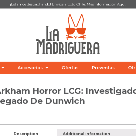
¡Estamos despachando! Envíos a todo Chile. Más información
Aquí
.
Accesorios
Ofertas
Preventas
Otr
rkham Horror LCG: Investigado
Legado De Dunwich
Description
Additional information