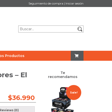
Seguimiento de compra
|
Iniciar sesión
os Productos
res – El
Te
recomendamos
Sale!
$
36.990
Reviews (0)