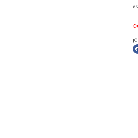
es
Ou
¡C