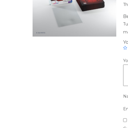
Th
Be
Tu
ma
Yo
Yo
N
Em