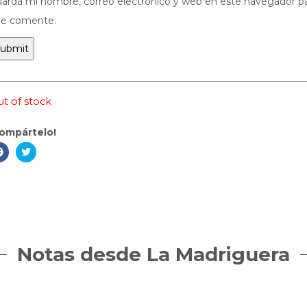
arda mi nombre, correo electrónico y web en este navegador pa
e comente.
t of stock
ompártelo!
Notas desde La Madriguera