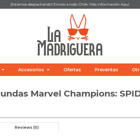
¡Estamos despachando! Envíos a todo Chile. Más información
Aquí
.
Accesorios
Ofertas
Preventas
Otr
undas Marvel Champions: SP
Reviews (0)