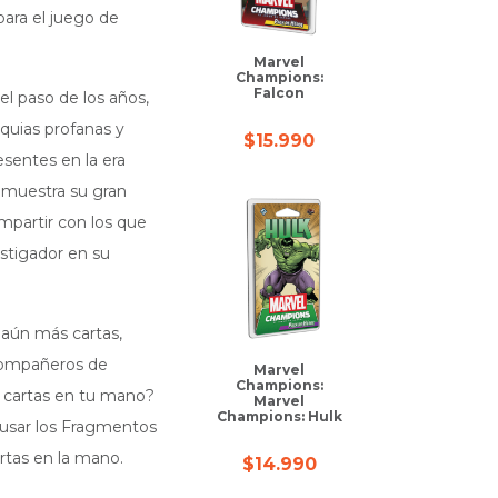
para el juego de
Marvel
Champions:
Falcon
el paso de los años,
quias profanas y
$
15.990
esentes en la era
emuestra su gran
partir con los que
estigador en su
 aún más cartas,
compañeros de
Marvel
Champions:
s cartas en tu mano?
Marvel
Champions: Hulk
 usar los Fragmentos
rtas en la mano.
$
14.990