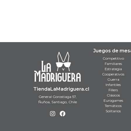
Juegos de mes
Competitivo
Familiares
Estrategia
Cooperativos
Guerra
Infantiles
TiendaLaMadriguera.cl
Fillers
Clásicos
General Gorostiaga 57,
Eurogames
Ñuñoa, Santiago, Chile
Temáticos
Solitarios