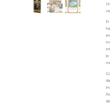
Un
ca
El
ha
ex
mo
in
le
mi
Co
da
in
Ad
de