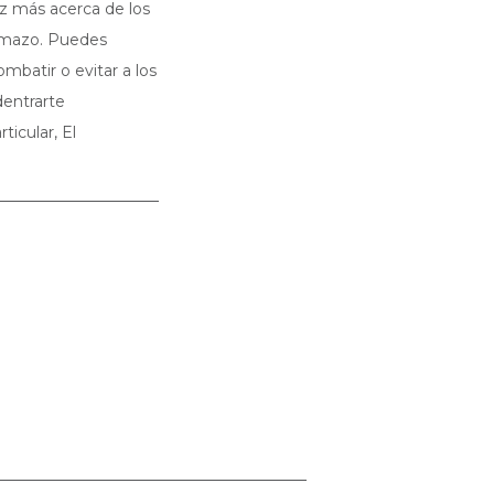
z más acerca de los
u mazo. Puedes
mbatir o evitar a los
entrarte
icular, El