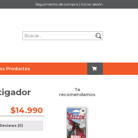
Seguimiento de compra
|
Iniciar sesión
os Productos
tigador
Te
recomendamos
$
14.990
Reviews (0)