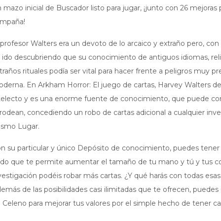
 mazo inicial de Buscador listo para jugar, ¡junto con 26 mejoras 
mpaña!
 profesor Walters era un devoto de lo arcaico y extraño pero, con 
 ido descubriendo que su conocimiento de antiguos idiomas, reli
traños rituales podía ser vital para hacer frente a peligros muy pr
derna. En Arkham Horror: El juego de cartas, Harvey Walters d
telecto y es una enorme fuente de conocimiento, que puede com
 rodean, concediendo un robo de cartas adicional a cualquier inv
smo Lugar.
n su particular y único Depósito de conocimiento, puedes tener
do que te permite aumentar el tamaño de tu mano y tú y tus 
vestigación podéis robar más cartas. ¿Y qué harás con todas esa
emás de las posibilidades casi ilimitadas que te ofrecen, puedes
 Celeno para mejorar tus valores por el simple hecho de tener ca