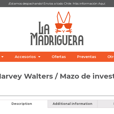
¡Estamos despachando! Envíos a todo Chile. Más información
Aquí
.
Accesorios
Ofertas
Preventas
Otr
arvey Walters / Mazo de inves
Description
Additional information