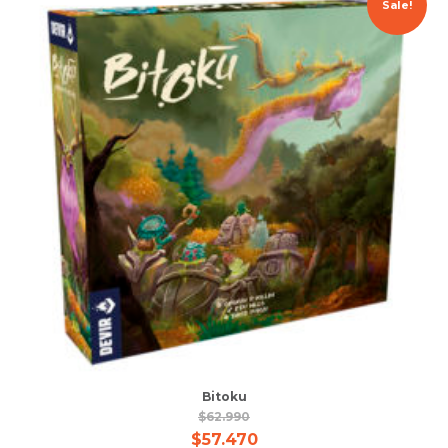
Sale!
Bitoku
$
62.990
$
57.470