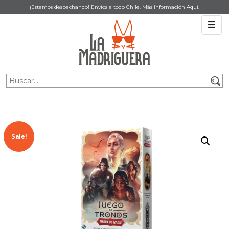
¡Estamos despachando! Envíos a todo Chile. Más información
Aquí
.
Sale!