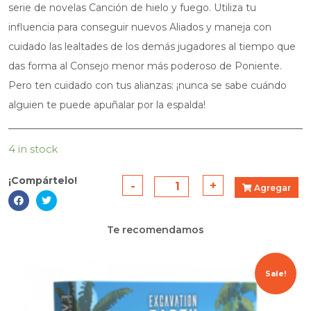
serie de novelas Canción de hielo y fuego. Utiliza tu
influencia para conseguir nuevos Aliados y maneja con
cuidado las lealtades de los demás jugadores al tiempo que
das forma al Consejo menor más poderoso de Poniente.
Pero ten cuidado con tus alianzas: ¡nunca se sabe cuándo
alguien te puede apuñalar por la espalda!
4 in stock
¡Compártelo!
-
Juego
+
Agregar
de
Tronos:
Te recomendamos
Tierra
de
Nadie
Sale!
quantity