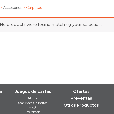
>
Accesorios
> Carpetas
No products were found matching your selection.
a
Juegos de cartas
Ofertas
Preventas
Altered
Star Wars Unlimited
Otros Productos
Magic
Pokémon