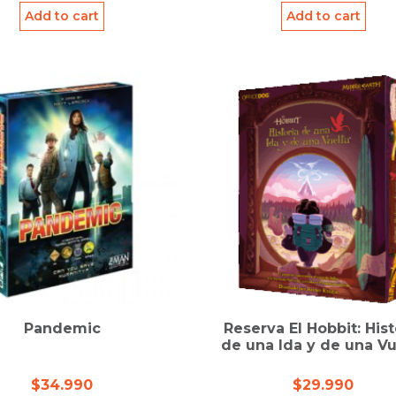
Add to cart
Add to cart
Pandemic
Reserva El Hobbit: Hist
de una Ida y de una Vu
$
34.990
$
29.990