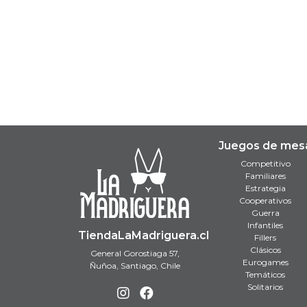
Juegos de mes
Competitivo
Familiares
Estrategia
Cooperativos
Guerra
Infantiles
TiendaLaMadriguera.cl
Fillers
Clásicos
General Gorostiaga 57,
Eurogames
Ñuñoa, Santiago, Chile
Temáticos
Solitarios