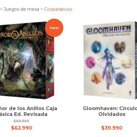
>
Juegos de mesa
> Cooperativos
Sale!
ñor de los Anillos Caja
Gloomhaven: Círcul
ásica Ed. Revisada
Olvidados
$
69.990
$
62.990
$
39.990