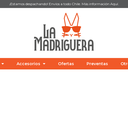
¡Estamos despachando! Envíos a todo Chile. Más información
Aquí
.
Accesorios
Ofertas
Preventas
Otr
COOPERATIVOS