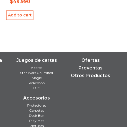
$
49.990
Add to cart
a
Juegos de cartas
Ofertas
Preventas
Altered
Star Wars Unlimited
Otros Productos
Magic
Pokémon
LCG
Accesorios
Protectores
Carpetas
Deck Box
Play Mat
Pinturas