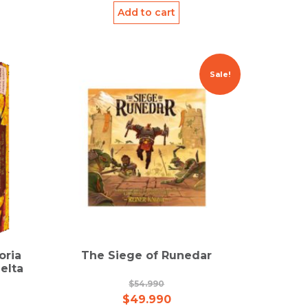
Add to cart
Sale!
oria
The Siege of Runedar
elta
$
54.990
$
49.990