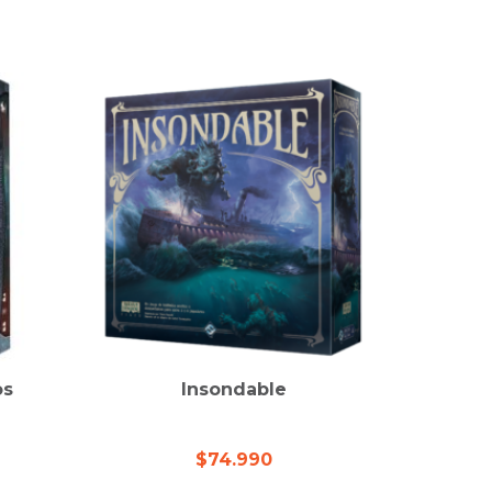
os
Insondable
$
74.990