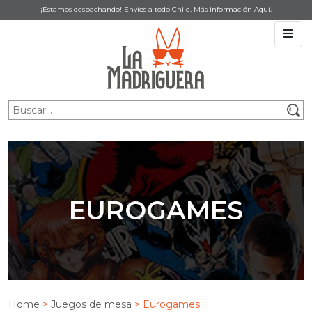
¡Estamos despachando! Envíos a todo Chile. Más información
Aquí
.
EUROGAMES
Home
>
Juegos de mesa
> Eurogames