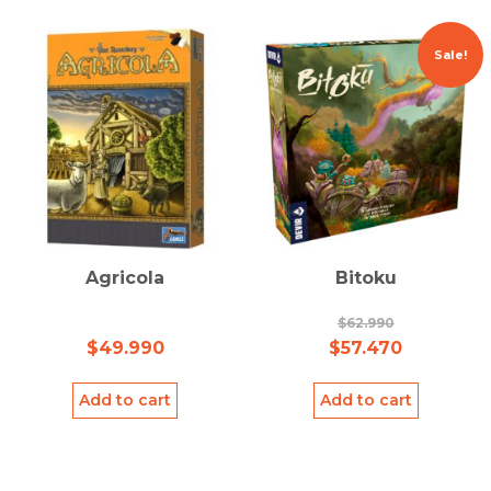
Sale!
Agricola
Bitoku
$
62.990
$
49.990
$
57.470
Add to cart
Add to cart