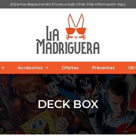
¡Estamos despachando! Envíos a todo Chile. Más información
Aquí
.
Accesorios
Ofertas
Preventas
Otr
DECK BOX