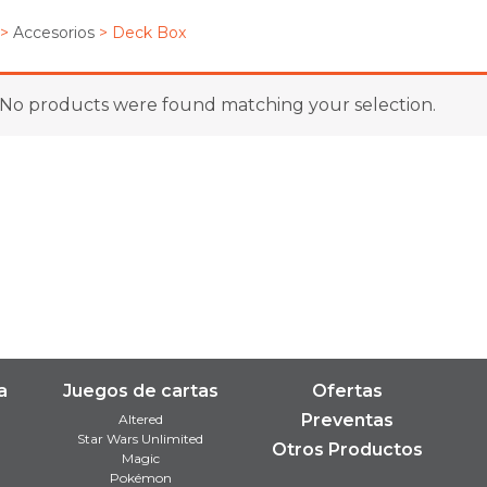
>
Accesorios
> Deck Box
No products were found matching your selection.
a
Juegos de cartas
Ofertas
Preventas
Altered
Star Wars Unlimited
Otros Productos
Magic
Pokémon