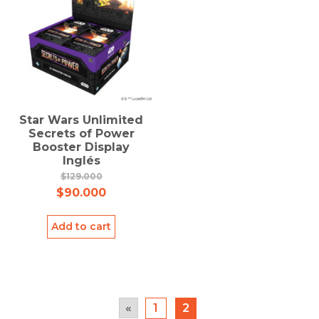
Star Wars Unlimited
Secrets of Power
Booster Display
Inglés
$
129.000
$
90.000
Add to cart
«
1
2