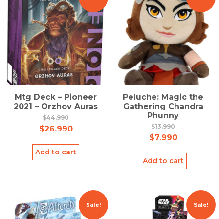
Mtg Deck – Pioneer
Peluche: Magic the
2021 – Orzhov Auras
Gathering Chandra
Phunny
$
44.990
$
13.990
$
26.990
$
7.990
Add to cart
Add to cart
Sale!
Sale!