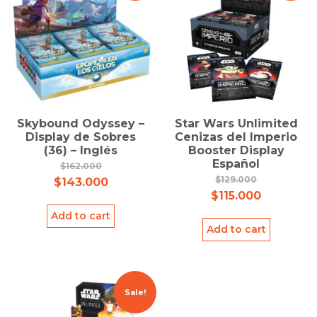
Skybound Odyssey –
Star Wars Unlimited
Display de Sobres
Cenizas del Imperio
(36) – Inglés
Booster Display
Español
$
162.000
$
129.000
$
143.000
$
115.000
Add to cart
Add to cart
Sale!