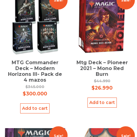
Sale!
Sale!
MTG Commander
Mtg Deck – Pioneer
Deck – Modern
2021 – Mono Red
Horizons III- Pack de
Burn
4 mazos
$
44.990
$
345.000
$
26.990
$
300.000
Add to cart
Add to cart
Sale!
Sale!