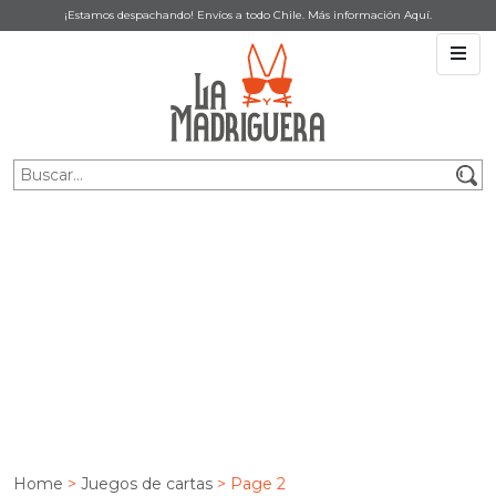
¡Estamos despachando! Envíos a todo Chile. Más información
Aquí
.
JUEGOS DE CARTAS
Home
>
Juegos de cartas
> Page 2