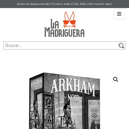
¡Estamos despachando! Envíos a todo Chile. Más información
Aquí
.