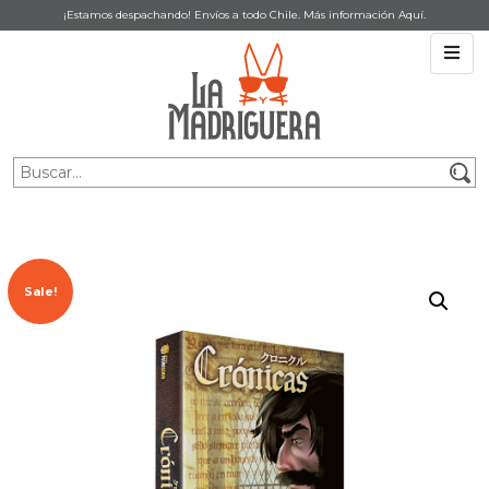
¡Estamos despachando! Envíos a todo Chile. Más información
Aquí
.
Sale!