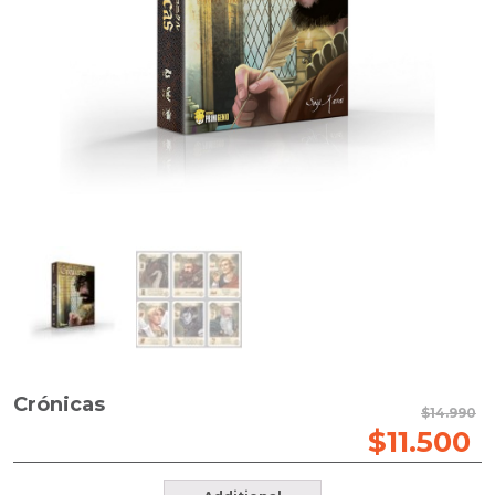
Crónicas
$
14.990
$
11.500