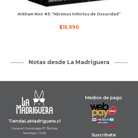
Arkham Noir #3: “Abismos Infinitos de Oscuridad”
$
15.990
Notas desde La Madriguera
Medios de pago
TiendaLaMadriguera.cl
General Gorostiaga 57, Ñuñoa,
Santiago, Chile
Suscríbete