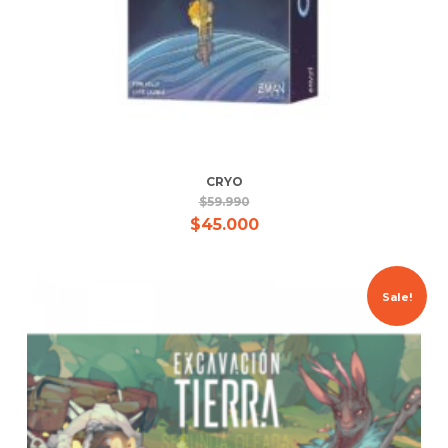
CRYO
$
59.990
$
45.000
Sale!