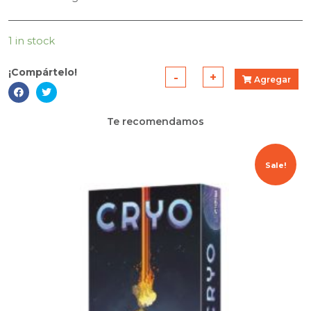
1 in stock
¡Compártelo!
-
+
Agregar
Caverna:
2
Te recomendamos
Jugadores
quantity
Sale!