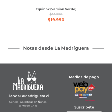
Equinox (Versión Verde)
$
33.990
$
19.990
Notas desde La Madriguera
Medios de pago
TiendaLaMadriguera.cl
General Gorostiaga 57, Ñuñoa,
Santiago, Chile
Suscríbete