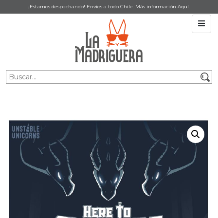
¡Estamos despachando! Envíos a todo Chile. Más información
Aquí
.