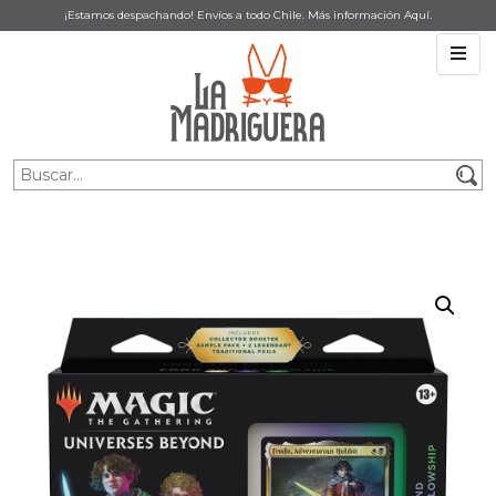
¡Estamos despachando! Envíos a todo Chile. Más información
Aquí
.