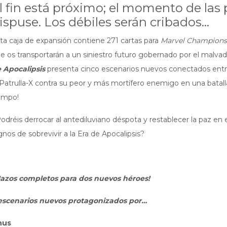
l fin está próximo; el momento de las
ispuse. Los débiles serán cribados…
ta caja de expansión contiene 271 cartas para
Marvel Champions:
e os transportarán a un siniestro futuro gobernado por el malvado
 Apocalipsis
presenta cinco escenarios nuevos conectados entre
 Patrulla-X contra su peor y más mortífero enemigo en una batalla
empo!
odréis derrocar al antediluviano déspota y restablecer la paz en 
gnos de sobrevivir a la Era de Apocalipsis?
azos completos para dos nuevos héroes!
escenarios nuevos protagonizados por…
nus