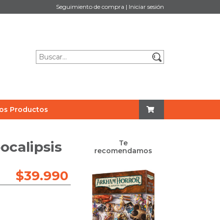
Seguimiento de compra
|
Iniciar sesión
os Productos
ocalipsis
Te
recomendamos
$
39.990