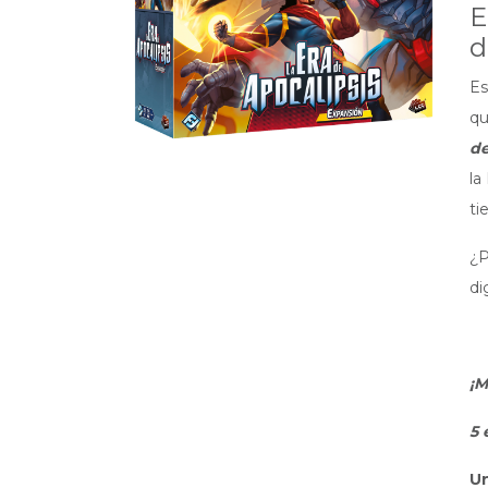
E
d
Es
qu
de
la
ti
¿P
di
¡M
5 
U