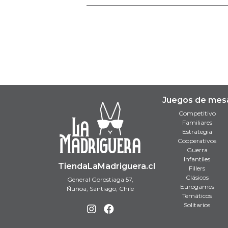
Juegos de mes
Competitivo
Familiares
Estrategia
Cooperativos
Guerra
Infantiles
TiendaLaMadriguera.cl
Fillers
Clásicos
General Gorostiaga 57,
Eurogames
Ñuñoa, Santiago, Chile
Temáticos
Solitarios