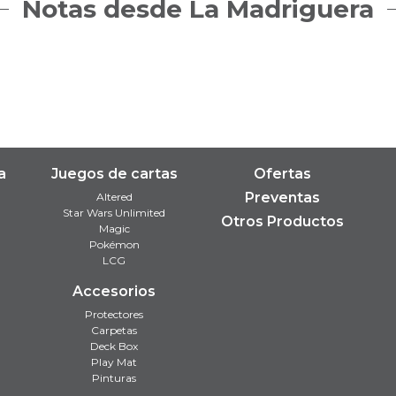
Notas desde La Madriguera
a
Juegos de cartas
Ofertas
Preventas
Altered
Star Wars Unlimited
Otros Productos
Magic
Pokémon
LCG
Accesorios
Protectores
Carpetas
Deck Box
Play Mat
Pinturas