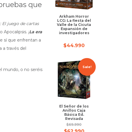
 pruebas que
Arkham Horror
LCG: La fiesta del
 El juego de cartas
Valle de la Cicuta
Expansión de
 Apocalipsis. ¡
La era
investigadores
 sí que enfrentan a
$
44.990
 a través del
Sale!
el mundo, o no seréis
El Señor de los
Anillos Caja
Básica Ed.
Revisada
$
69.990
$
62.990