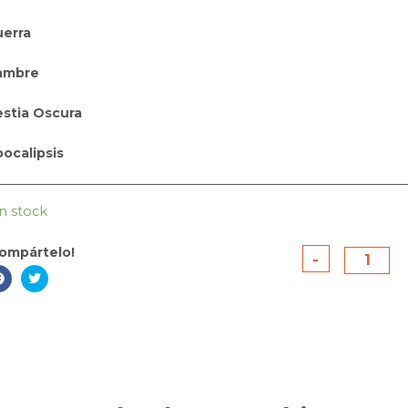
erra
ambre
stia Oscura
ocalipsis
in stock
ompártelo!
-
Marvel
Champion
La
Era
de
Apocalips
quantity