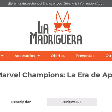
¡Estamos despachando! Envíos a todo Chile. Más información
Aquí
.
Accesorios
Ofertas
Preventas
Otr
arvel Champions: La Era de Ap
Description
Reviews (0)