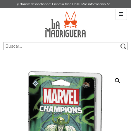
¡Estamos despachando! Envíos a todo Chile. Más información
Aquí
.