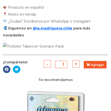
Producto en español
Retiro en tienda
¿Dudas? Escríbenos por WhatsApp o Instagram
Síguenos en
@la.madriguera.chile
para más
novedades
¡Compártelo!
-
Marvel
+
Agregar
Champions:
Trickster
Te recomendamos
Takeover
Pack
de
Escenarios
quantity