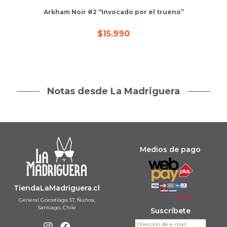
Arkham Noir #2 “Invocado por el trueno”
$
15.990
Notas desde La Madriguera
Medios de pago
TiendaLaMadriguera.cl
General Gorostiaga 57, Ñuñoa,
Santiago, Chile
Suscríbete