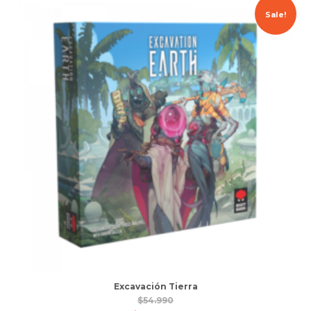
Fury,
Sale!
Jr.
&
SHIELD
Agents
quantity
Excavación Tierra
$
54.990